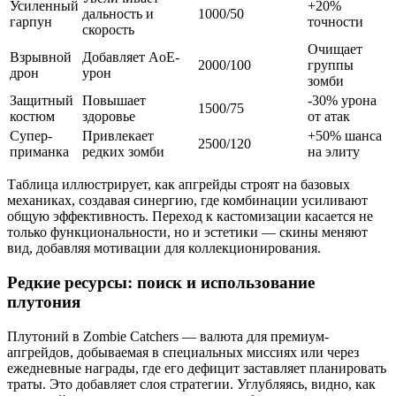
Усиленный
+20%
дальность и
1000/50
гарпун
точности
скорость
Очищает
Взрывной
Добавляет AoE-
2000/100
группы
дрон
урон
зомби
Защитный
Повышает
-30% урона
1500/75
костюм
здоровье
от атак
Супер-
Привлекает
+50% шанса
2500/120
приманка
редких зомби
на элиту
Таблица иллюстрирует, как апгрейды строят на базовых
механиках, создавая синергию, где комбинации усиливают
общую эффективность. Переход к кастомизации касается не
только функциональности, но и эстетики — скины меняют
вид, добавляя мотивации для коллекционирования.
Редкие ресурсы: поиск и использование
плутония
Плутоний в Zombie Catchers — валюта для премиум-
апгрейдов, добываемая в специальных миссиях или через
ежедневные награды, где его дефицит заставляет планировать
траты. Это добавляет слоя стратегии. Углубляясь, видно, как