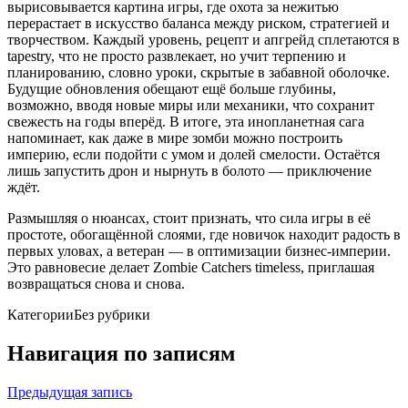
вырисовывается картина игры, где охота за нежитью
перерастает в искусство баланса между риском, стратегией и
творчеством. Каждый уровень, рецепт и апгрейд сплетаются в
tapestry, что не просто развлекает, но учит терпению и
планированию, словно уроки, скрытые в забавной оболочке.
Будущие обновления обещают ещё больше глубины,
возможно, вводя новые миры или механики, что сохранит
свежесть на годы вперёд. В итоге, эта инопланетная сага
напоминает, как даже в мире зомби можно построить
империю, если подойти с умом и долей смелости. Остаётся
лишь запустить дрон и нырнуть в болото — приключение
ждёт.
Размышляя о нюансах, стоит признать, что сила игры в её
простоте, обогащённой слоями, где новичок находит радость в
первых уловах, а ветеран — в оптимизации бизнес-империи.
Это равновесие делает Zombie Catchers timeless, приглашая
возвращаться снова и снова.
Категории
Без рубрики
Навигация по записям
Предыдущая запись