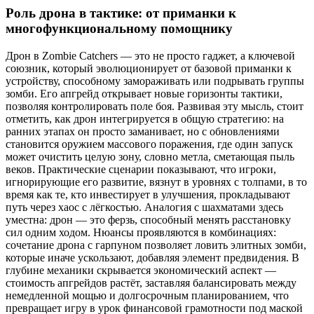
Роль дрона в тактике: от приманки к
многофункциональному помощнику
Дрон в Zombie Catchers — это не просто гаджет, а ключевой
союзник, который эволюционирует от базовой приманки к
устройству, способному замораживать или подрывать группы
зомби. Его апгрейд открывает новые горизонты тактики,
позволяя контролировать поле боя. Развивая эту мысль, стоит
отметить, как дрон интегрируется в общую стратегию: на
ранних этапах он просто заманивает, но с обновлениями
становится оружием массового поражения, где один запуск
может очистить целую зону, словно метла, сметающая пыль
веков. Практические сценарии показывают, что игроки,
игнорирующие его развитие, вязнут в уровнях с толпами, в то
время как те, кто инвестирует в улучшения, прокладывают
путь через хаос с лёгкостью. Аналогия с шахматами здесь
уместна: дрон — это ферзь, способный менять расстановку
сил одним ходом. Нюансы проявляются в комбинациях:
сочетание дрона с гарпуном позволяет ловить элитных зомби,
которые иначе ускользают, добавляя элемент предвидения. В
глубине механики скрывается экономический аспект —
стоимость апгрейдов растёт, заставляя балансировать между
немедленной мощью и долгосрочным планированием, что
превращает игру в урок финансовой грамотности под маской