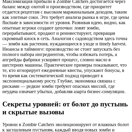
Максимизация прибыли в Zombie Catchers достигается через
баланс между охотой и производством, где приоритет
отдается рецептам с высоким маржинальным доходом, таким
как элитные соки. Это требует анализа рынка в игре, где цены
fluctuate в зависимости от уровня. Развивая идею, видно, как
опытные игроки создают цепочки: ловят зомби,
перерабатывают, продают и реинвестируют, превращая
скромный киоск в сеть. Аналогия с садоводством здесь точна
— зомби как растения, нуждающиеся в уходе и timely harvest.
Нюансы в тайминге: производство не стоит запускать без
полного набора ингредиентов, чтобы избежать потерь, а
апгрейды фабрики ускоряют процесс, словно масло в
шестернях машины. Практические примеры показывают, что
те, кто игнорирует ежедневные квесты, упускают бонусы, в
то время как систематический подход приводит к
экспоненциальному росту. Глубже, экономика связана с
рисками — редкие зомби требуют опасных миссий, где
неудача означает убытки, добавляя азарта бизнес-симуляции.
Секреты уровней: от болот до пустынь
и скрытые вызовы
Уровни в Zombie Catchers эволюционируют от влажных болот
к засушливым пустыням, каждый вводя новых зомби и