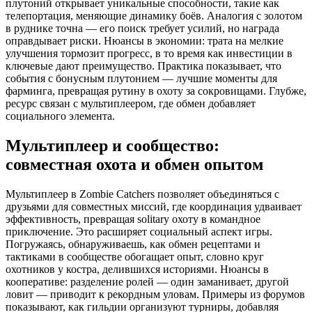
плутоний открывает уникальные способности, такие как
телепортация, меняющие динамику боёв. Аналогия с золотом
в руднике точна — его поиск требует усилий, но награда
оправдывает риски. Нюансы в экономии: трата на мелкие
улучшения тормозит прогресс, в то время как инвестиции в
ключевые дают преимущество. Практика показывает, что
события с бонусным плутонием — лучшие моменты для
фарминга, превращая рутину в охоту за сокровищами. Глубже,
ресурс связан с мультиплеером, где обмен добавляет
социального элемента.
Мультиплеер и сообщество:
совместная охота и обмен опытом
Мультиплеер в Zombie Catchers позволяет объединяться с
друзьями для совместных миссий, где координация удваивает
эффективность, превращая solitary охоту в командное
приключение. Это расширяет социальный аспект игры.
Погружаясь, обнаруживаешь, как обмен рецептами и
тактиками в сообществе обогащает опыт, словно круг
охотников у костра, делившихся историями. Нюансы в
кооперативе: разделение ролей — один заманивает, другой
ловит — приводит к рекордным уловам. Примеры из форумов
показывают, как гильдии организуют турниры, добавляя