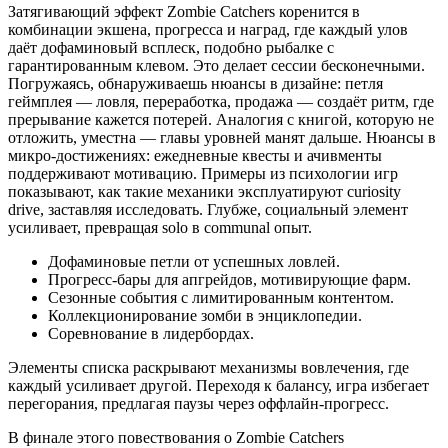
Затягивающий эффект Zombie Catchers коренится в
комбинации экшена, прогресса и наград, где каждый улов
даёт дофаминовый всплеск, подобно рыбалке с
гарантированным клевом. Это делает сессии бесконечными.
Погружаясь, обнаруживаешь нюансы в дизайне: петля
геймплея — ловля, переработка, продажа — создаёт ритм, где
прерывание кажется потерей. Аналогия с книгой, которую не
отложить, уместна — главы уровней манят дальше. Нюансы в
микро-достижениях: ежедневные квесты и ачивменты
поддерживают мотивацию. Примеры из психологии игр
показывают, как такие механики эксплуатируют curiosity
drive, заставляя исследовать. Глубже, социальный элемент
усиливает, превращая solo в communal опыт.
Дофаминовые петли от успешных ловлей.
Прогресс-бары для апгрейдов, мотивирующие фарм.
Сезонные события с лимитированным контентом.
Коллекционирование зомби в энциклопедии.
Соревнование в лидербордах.
Элементы списка раскрывают механизмы вовлечения, где
каждый усиливает другой. Переходя к балансу, игра избегает
перегорания, предлагая паузы через оффлайн-прогресс.
В финале этого повествования о Zombie Catchers