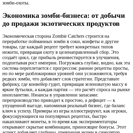
зомби-охоты.
Экономика зомби-бизнеса: от добычи
до продажи экзотических продуктов
Экономическая сторона Zombie Catchers строится на
переработке пойманных зомби в соки, конфеты и другие
товары, где каждый рецепт требует конкретных типов
нежити, превращая охоту в целенаправленный сбор. Это
создаёт цикл, где прибыль реинвестируется в улучшения,
подпитывая рост империи. Погружаясь глубже, видно, как эта
система переплетается с прогрессом: ранние рецепты просты,
но по мере разблокировки уровней они усложняются, требуя
редких зомби, что добавляет слоя стратегии. Представьте
фабрику, где конвейер гудит, превращая зеленоватую массу в
яркие бутылки, а каждая партия — это расчёт спроса на рынке
инопланетян. Нюансы в управлении запасами:
перепроизводство приводит к простою, а дефицит — к
упущенной выгоде, напоминая реальный бизнес, где баланс
ключ к успеху. Примеры из игры иллюстрируют, как игроки,
фокусирующиеся на популярных рецептах, быстро
накапливают монеты, в то время как экспериментаторы
открывают скрытые комбинации, приносящие бонусы. Этот
аспект добавляет глубины, превращая экшен в симулятор