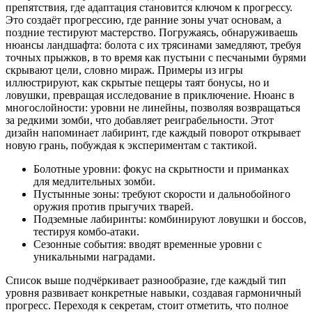
препятствия, где адаптация становится ключом к прогрессу.
Это создаёт прогрессию, где ранние зоны учат основам, а
поздние тестируют мастерство. Погружаясь, обнаруживаешь
нюансы ландшафта: болота с их трясинами замедляют, требуя
точных прыжков, в то время как пустыни с песчаными бурями
скрывают цели, словно мираж. Примеры из игры
иллюстрируют, как скрытые пещеры таят бонусы, но и
ловушки, превращая исследование в приключение. Нюанс в
многослойности: уровни не линейны, позволяя возвращаться
за редкими зомби, что добавляет реиграбельности. Этот
дизайн напоминает лабиринт, где каждый поворот открывает
новую грань, побуждая к экспериментам с тактикой.
Болотные уровни: фокус на скрытности и приманках
для медлительных зомби.
Пустынные зоны: требуют скорости и дальнобойного
оружия против прыгучих тварей.
Подземные лабиринты: комбинируют ловушки и боссов,
тестируя комбо-атаки.
Сезонные события: вводят временные уровни с
уникальными наградами.
Список выше подчёркивает разнообразие, где каждый тип
уровня развивает конкретные навыки, создавая гармоничный
прогресс. Переходя к секретам, стоит отметить, что полное