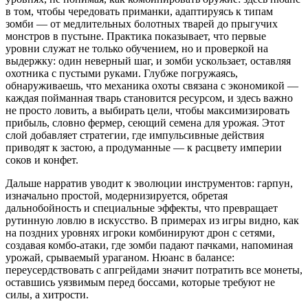
в том, чтобы чередовать приманки, адаптируясь к типам
зомби — от медлительных болотных тварей до прыгучих
монстров в пустыне. Практика показывает, что первые
уровни служат не только обучением, но и проверкой на
выдержку: один неверный шаг, и зомби ускользает, оставляя
охотника с пустыми руками. Глубже погружаясь,
обнаруживаешь, что механика охоты связана с экономикой —
каждая пойманная тварь становится ресурсом, и здесь важно
не просто ловить, а выбирать цели, чтобы максимизировать
прибыль, словно фермер, сеющий семена для урожая. Этот
слой добавляет стратегии, где импульсивные действия
приводят к застою, а продуманные — к расцвету империи
соков и конфет.
Дальше нарратив уводит к эволюции инструментов: гарпун,
изначально простой, модернизируется, обретая
дальнобойность и специальные эффекты, что превращает
рутинную ловлю в искусство. В примерах из игры видно, как
на поздних уровнях игроки комбинируют дрон с сетями,
создавая комбо-атаки, где зомби падают пачками, напоминая
урожай, срываемый ураганом. Нюанс в балансе:
переусердствовать с апгрейдами значит потратить все монеты,
оставшись уязвимым перед боссами, которые требуют не
силы, а хитрости.