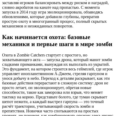
заставляя игроков балансировать между риском и наградой,
словно акробатов на канате над пропастью. С момента
запуска в 2014 году игра эволюционировала, обзаводясь
обновлениями, которые добавили глубины, превратив
простую охоту в многогранный процесс, полный скрытых
механизмов и неожиданных поворотов.
Как начинается охота: базовые
механики и первые шаги в мире зомби
Охота в Zombie Catchers стартует с простого, но
захватывающего акта — запуска дрона, который манит зомби
сладкими приманками, вынуждая их выползать из укрытий.
Это фундамент, на котором строится весь геймплей, где игрок
управляет инопланетянином А-Джеем, стреляя гарпуном и
унося добычу в небо. Переход к деталям раскрывает, как эти
базовые действия перерастают в сложную систему: дрон не
просто летает, он эволюционирует, обретая новые
способности, такие как заморозка или взрыв, что меняет
тактику на корню. Представьте болото, где туман скрывает
шепот нежити, а каждый выстрел гарпуна — это точный
расчёт траектории, учитывающий скорость зомби и
препятствия. Новички часто спотыкаются на простых
уровнях, не понимая, как комбинировать оружие: здесь нюанс