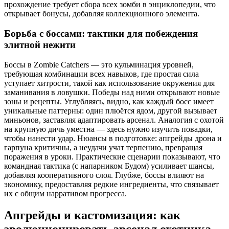
прохождение требует сбора всех зомби в энциклопедии, что
открывает бонусы, добавляя коллекционного элемента.
Борьба с боссами: тактики для побеждения
элитной нежити
Боссы в Zombie Catchers — это кульминация уровней,
требующая комбинации всех навыков, где простая сила
уступает хитрости, такой как использование окружения для
заманивания в ловушки. Победы над ними открывают новые
зоны и рецепты. Углубляясь, видно, как каждый босс имеет
уникальные паттерны: один плюётся ядом, другой вызывает
миньонов, заставляя адаптировать арсенал. Аналогия с охотой
на крупную дичь уместна — здесь нужно изучить повадки,
чтобы нанести удар. Нюансы в подготовке: апгрейды дрона и
гарпуна критичны, а неудачи учат терпению, превращая
поражения в уроки. Практические сценарии показывают, что
командная тактика (с напарником Будом) усиливает шансы,
добавляя кооперативного слоя. Глубже, боссы влияют на
экономику, предоставляя редкие ингредиенты, что связывает
их с общим нарративом прогресса.
Апгрейды и кастомизация: как
эволюционировать арсенал охотника