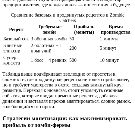
предпринимателя, где каждая ловля — инвестиция в будущее.
Сравнение базовых и продвинутых рецептов в Zombie
Catchers
Требуемые
Прибыль
Время
Рецепт
зомби
(монеты)
производства
Базовый сок
3 обычных зомби
50
1 минута
Элитный
2 болотных + 1
200
5 минут
эликсир
прыгучий
Супер-
1 босс + 4 редких
500
10 минут
конфета
Таблица выше подчёркивает эволюцию от простоты к
сложности, где продвинутые рецепты не только прибыльнее,
но и требуют мастерства в охоте, создавая замкнутый круг
развития. Переходя к нюансам, стоит упомянуть сезонные
события, которые вводят временные рецепты, добавляя
динамики и заставляя игроков адаптироваться, словно рынок,
колеблющийся от спроса.
Стратегии монетизации: как максимизировать
прибыль от зомби-фермы