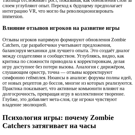
Таблица отслеживает рост, показывая, как обновления слой за
слоем углубляют опыт. Переход к будущему предполагает
интеграцию VR, что могло бы революционизировать
immersion.
Влияние отзывов игроков на развитие игры
Отзывы игроков напрямую формируют обновления Zombie
Catchers, где разработчики учитывают предложения,
балансируя механики для лучшего опыта. Это создаёт диалог
между создателями и сообществом. Углубляясь, видно, как
критика по сложности приводила к корректировкам, делая
игру доступнее без потери вызова. Аналогия с дирижёром,
слушающим оркестр, точна — отзывы корректируют
симфонию геймплея. Нюансы в анализе: форумы полны идей,
от новых рецептов до боссов, многие из которых реализуются.
Практика показывает, что активные комьюнити влияют на
долгосрочность, превращая игру в коллективное творение.
Глубже, это добавляет мета-слоя, где игроки чувствуют
владение эволюцией.
Психология игры: почему Zombie
Catchers затягивает на часы