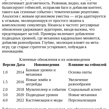
обеспечивает долговечность. Развивая, видно, как патчи
балансируют геймплей, исправляя баги и добавляя контент,
такого как сезонные события с тематическими рецептами.
Аналогия с живым организмом уместна — игра адаптируется
к отзывам, эволюционируя от простого экшена к
комплексному симулятору. Нюансы в частоте: регулярные
обновления удерживают аудиторию, вводя вызовы, что
предотвращает застой. Примеры включают добавление
подводных уровней, где механики кардинально меняются,
добавляя разнообразия. Глубже, эволюция влияет на мета-
игру, где старые стратегии устаревают, побуждая к
инновациям.
Ключевые обновления и их нововведения
Версия
Дата
Нововведения
Влияние на геймплей
Базовые уровни и
1.0
2014
Основа охоты
механики
Новые зомби и
Увеличение
1.5
2016
апгрейды
разнообразия
2.0
2018
Мультиплеер и события
Социальный аспект
3.0
2020
Подводные уровни
Новые механики
4.0
2022
Кастомизация и моды
Персонализация