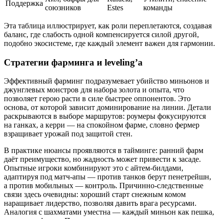
Поддержка
союзников
Estes
команды
Эта таблица иллюстрирует, как роли переплетаются, создавая
баланс, где слабость одной компенсируется силой другой,
подобно экосистеме, где каждый элемент важен для гармонии.
Стратегии фарминга и leveling’а
Эффективный фарминг подразумевает убийство миньонов и
джунглевых монстров для набора золота и опыта, что
позволяет герою расти в силе быстрее оппонентов. Это
основа, от которой зависит доминирование на линии. Детали
раскрываются в выборе маршрутов: роумеры фокусируются
на ганках, а керри — на спокойном фарме, словно фермер
взращивает урожай под защитой стен.
В практике нюансы проявляются в тайминге: ранний фарм
даёт преимущество, но жадность может привести к засаде.
Опытные игроки комбинируют это с айтем-билдами,
адаптируя под матч-апы — против танков берут пенетрейшн,
а против мобильных — контроль. Причинно-следственные
связи здесь очевидны: хороший старт снежным комом
наращивает лидерство, позволяя давить врага ресурсами.
Аналогия с шахматами уместна — каждый миньон как пешка,