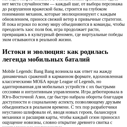
нет места случайностям — каждый шаг, от выбора персонажа
до разрушения вражеской базы, строится на глубоком
понимании механик, которые эволюционируют с каждым
обновлением, принося свежий ветер в привычные стратегии.
И пока игроки по всему миру объединяются в команды, чтобы
преодолеть хаос поля боя, игра продолжает расти,
превращаясь в культурный феномен, где виртуальные победы
эхом отзываются в реальной жизни.
Истоки и эволюция: как родилась
легенда мобильных баталий
Mobile Legends: Bang Bang возникла как ответ на жажду
динамичных сражений в карманном формате, вдохновленная
классическими МОБА вроде League of Legends, но
адаптированная для мобильных устройств с их быстрыми
сессиями и интуитивным управлением. Игра дебютировала в
Юго-Восточной Азии, где быстро набрала обороты благодаря
доступности и социальному аспекту, позволяющему друзьям
объединяться в реальном времени. С тех пор разработчики
неустанно шлифовали её, вводя новых героев, балансируя
механики и расширяя карты, чтобы каждый сезон приносил
ощущение новизны, словно открытие древнего свитка с