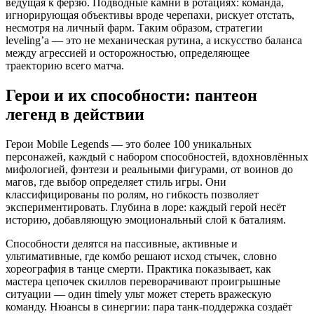
ведущая к ферзю. Подводные камни в ротациях: команда,
игнорирующая объективы вроде черепахи, рискует отстать,
несмотря на личный фарм. Таким образом, стратегии
leveling’а — это не механическая рутина, а искусство баланса
между агрессией и осторожностью, определяющее
траекторию всего матча.
Герои и их способности: пантеон
легенд в действии
Герои Mobile Legends — это более 100 уникальных
персонажей, каждый с набором способностей, вдохновлённых
мифологией, фэнтези и реальными фигурами, от воинов до
магов, где выбор определяет стиль игры. Они
классифицированы по ролям, но гибкость позволяет
экспериментировать. Глубина в лоре: каждый герой несёт
историю, добавляющую эмоциональный слой к баталиям.
Способности делятся на пассивные, активные и
ультимативные, где комбо решают исход стычек, словно
хореография в танце смерти. Практика показывает, как
мастера цепочек скиллов переворачивают проигрышные
ситуации — один timely ульт может стереть вражескую
команду. Нюансы в синергии: пара танк-поддержка создаёт