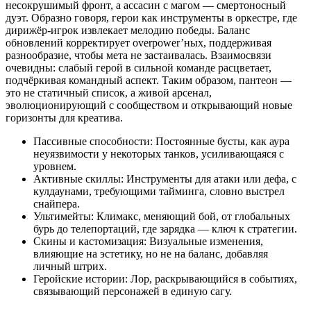
несокрушимый фронт, а ассасин с магом — смертоносный
дуэт. Образно говоря, герои как инструменты в оркестре, где
дирижёр-игрок извлекает мелодию победы. Баланс
обновлений корректирует overpower’ных, поддерживая
разнообразие, чтобы мета не застаивалась. Взаимосвязи
очевидны: слабый герой в сильной команде расцветает,
подчёркивая командный аспект. Таким образом, пантеон —
это не статичный список, а живой арсенал,
эволюционирующий с сообществом и открывающий новые
горизонты для креатива.
Пассивные способности: Постоянные бусты, как аура
неуязвимости у некоторых танков, усиливающаяся с
уровнем.
Активные скиллы: Инструменты для атаки или дефа, с
кулдаунами, требующими тайминга, словно выстрел
снайпера.
Ультимейты: Климакс, меняющий бой, от глобальных
бурь до телепортаций, где зарядка — ключ к стратегии.
Скины и кастомизация: Визуальные изменения,
влияющие на эстетику, но не на баланс, добавляя
личный штрих.
Геройские истории: Лор, раскрывающийся в событиях,
связывающий персонажей в единую сагу.