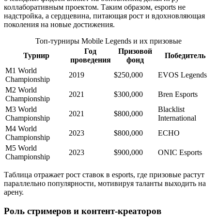
коллаборативным проектом. Таким образом, esports не
надстройка, а сердцевина, питающая рост и вдохновляющая
поколения на новые достижения.
Топ-турниры Mobile Legends и их призовые
Год
Призовой
Турнир
Победитель
проведения
фонд
M1 World
2019
$250,000
EVOS Legends
Championship
M2 World
2021
$300,000
Bren Esports
Championship
M3 World
Blacklist
2021
$800,000
Championship
International
M4 World
2023
$800,000
ECHO
Championship
M5 World
2023
$900,000
ONIC Esports
Championship
Таблица отражает рост ставок в esports, где призовые растут
параллельно популярности, мотивируя таланты выходить на
арену.
Роль стримеров и контент-креаторов