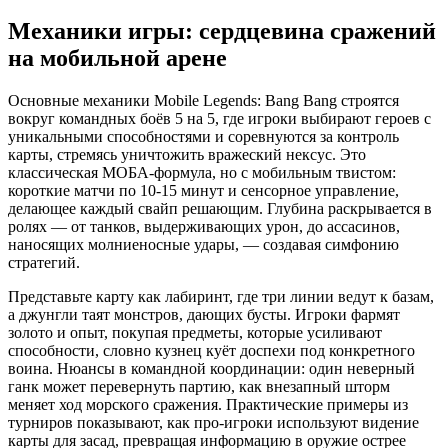
Механики игры: сердцевина сражений
на мобильной арене
Основные механики Mobile Legends: Bang Bang строятся
вокруг командных боёв 5 на 5, где игроки выбирают героев с
уникальными способностями и соревнуются за контроль
карты, стремясь уничтожить вражеский нексус. Это
классическая МОБА-формула, но с мобильным твистом:
короткие матчи по 10-15 минут и сенсорное управление,
делающее каждый свайп решающим. Глубина раскрывается в
ролях — от танков, выдерживающих урон, до ассасинов,
наносящих молниеносные удары, — создавая симфонию
стратегий.
Представьте карту как лабиринт, где три линии ведут к базам,
а джунгли таят монстров, дающих бусты. Игроки фармят
золото и опыт, покупая предметы, которые усиливают
способности, словно кузнец куёт доспехи под конкретного
воина. Нюансы в командной координации: один неверный
ганк может перевернуть партию, как внезапный шторм
меняет ход морского сражения. Практические примеры из
турниров показывают, как про-игроки используют видение
карты для засад, превращая информацию в оружие острее