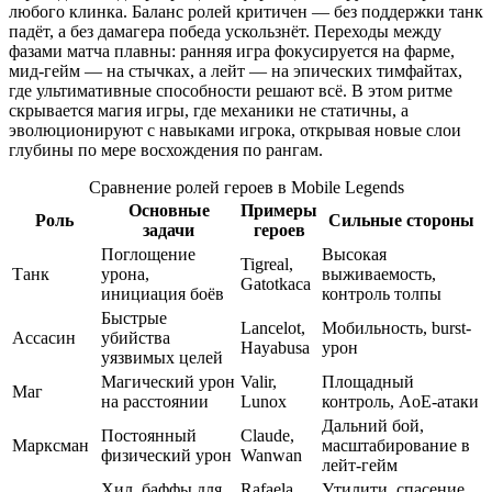
любого клинка. Баланс ролей критичен — без поддержки танк
падёт, а без дамагера победа ускользнёт. Переходы между
фазами матча плавны: ранняя игра фокусируется на фарме,
мид-гейм — на стычках, а лейт — на эпических тимфайтах,
где ультимативные способности решают всё. В этом ритме
скрывается магия игры, где механики не статичны, а
эволюционируют с навыками игрока, открывая новые слои
глубины по мере восхождения по рангам.
Сравнение ролей героев в Mobile Legends
Основные
Примеры
Роль
Сильные стороны
задачи
героев
Поглощение
Высокая
Tigreal,
Танк
урона,
выживаемость,
Gatotkaca
инициация боёв
контроль толпы
Быстрые
Lancelot,
Мобильность, burst-
Ассасин
убийства
Hayabusa
урон
уязвимых целей
Магический урон
Valir,
Площадный
Маг
на расстоянии
Lunox
контроль, AoE-атаки
Дальний бой,
Постоянный
Claude,
Марксман
масштабирование в
физический урон
Wanwan
лейт-гейм
Хил, баффы для
Rafaela,
Утилити, спасение