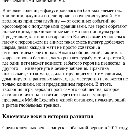
неизведанными заклинаниями.
В первые годы игра фокусировалась на базовых элементах:
три линии, джунгли и цели вроде разрушения турелей. Но
эволюция принесла глубину — от сезонных событий до
кроссоверов с популярными франшизами, где герои обретают
новые скины, вдохновленные мифами или поп-культурой.
Представьте, как воин из древнего Китая сражается плечом к
плечу с персонажем из аниме: такая смесь культур добавляет
шарма, делая каждый матч не просто схваткой, а
путешествием через эпохи. Нюансы обновлений, такие как
корректировка баланса, часто решают судьбу мета-стратегий,
где один патч может вознести забытого героя на пьедестал, а
другого — низвергнуть в бездну забвения. Практика
показывает, что команды, адаптирующиеся к этим сдвигам,
доминируют в ранговых матчах, где мастерство измеряется не
только кликами, но и предвидением перемен. В итоге,
эволюция игры зеркалит рост самого сообщества, которое
активно влияет на развитие через отзывы и турниры,
превращая Mobile Legends в живой организм, пульсирующий
в ритме глобальных трендов.
Ключевые вехи в истории развития
Среди ключевых вех — запуск глобальной версии в 2017 году,