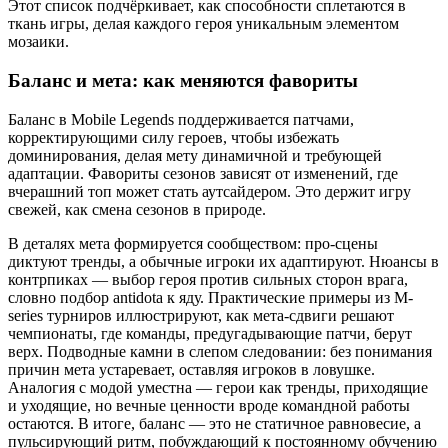
Этот список подчёркивает, как способности сплетаются в
ткань игры, делая каждого героя уникальным элементом
мозаики.
Баланс и мета: как меняются фавориты
Баланс в Mobile Legends поддерживается патчами,
корректирующими силу героев, чтобы избежать
доминирования, делая мету динамичной и требующей
адаптации. Фавориты сезонов зависят от изменений, где
вчерашний топ может стать аутсайдером. Это держит игру
свежей, как смена сезонов в природе.
В деталях мета формируется сообществом: про-сцены
диктуют тренды, а обычные игроки их адаптируют. Нюансы в
контрпиках — выбор героя против сильных сторон врага,
словно подбор antidota к яду. Практические примеры из M-
series турниров иллюстрируют, как мета-сдвиги решают
чемпионаты, где команды, предугадывающие патчи, берут
верх. Подводные камни в слепом следовании: без понимания
причин мета устаревает, оставляя игроков в ловушке.
Аналогия с модой уместна — герои как тренды, приходящие
и уходящие, но вечные ценности вроде командной работы
остаются. В итоге, баланс — это не статичное равновесие, а
пульсирующий ритм, побуждающий к постоянному обучению