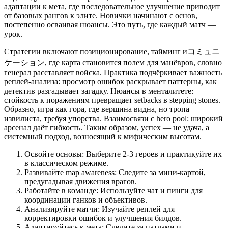
адаптации к мета, где последовательное улучшение приводит
от базовых рангов к элите. Новички начинают с основ,
постепенно осваивая нюансы. Это путь, где каждый матч —
урок.
Стратегии включают позиционирование, тайминг иコミュニ
ケーション, где карта становится полем для манёвров, словно
генерал расставляет войска. Практика подчёркивает важность
реплей-анализа: просмотр ошибок раскрывает паттерны, как
детектив разгадывает загадку. Нюансы в менталитете:
стойкость к поражениям превращает setbacks в stepping stones.
Образно, игра как гора, где вершина видна, но тропа
извилиста, требуя упорства. Взаимосвязи с hero pool: широкий
арсенал даёт гибкость. Таким образом, успех — не удача, а
системный подход, возносящий к мифическим высотам.
Освойте основы: Выберите 2-3 героев и практикуйте их
в классическом режиме.
Развивайте map awareness: Следите за мини-картой,
предугадывая движения врагов.
Работайте в команде: Используйте чат и пинги для
координации ганков и объективов.
Анализируйте матчи: Изучайте реплей для
корректировки ошибок и улучшения билдов.
Адаптируйтесь к мета: Следите за патчами и