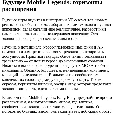
Будущее Mobile Legends: горизонты
расширения
Будущее игры видится в интеграции VR-элементов, новых
режимах и глобальных коллаборациях, где технологии усилят
immersион, делая баталии ещё реалистичнее. Разработчики
намекают на экспансию, поддерживая momentum. Это
эволюция, обещающая свежие главы в саге.
Глубина в потенциале: кросс-платформенные фичи и AI-
помощники для тренировок могут революционизировать
доступность. Практика текущих обновлений подсказывает
траекторию — от новых героев до экологичных событий.
Нюансы в вызовках: конкуренция от других МОБА требует
инноваций. Образно, будущее как неизведанный континент,
манящий исследователей. Взаимосвязи с сообществом
ключевы: их голоса формируют дорожную карту. Таким
образом, горизонты широки, обещая игру, которая продолжит
эволюционировать, вдохновляя миллионы.
В заключение, Mobile Legends: Bang Bang предстаёт не просто
развлечением, а многогранным миром, где тактика,
сообщество и эволюция сплетаются в единую ткань. От
истоков до будущих высот, она захватывает, побуждая к росту