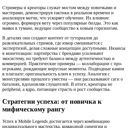
Стримеры и креаторы служат мостом между новичками и
мастерами, демонстрируя тактики в реальном времени и
анализируя матчи, что ускоряет обучение. Их влияние
огромно, формируя мету через популярные билды. Это как
маяки в тумане, ведущие сообщество к новым горизонтам.
В деталях они создают контент от туториалов до
развлекательных стримов, где юмор смешивается с
экспертизой, делая сложные концепции доступными. Нюансы
в монетизации: партнёрства с брендами усиливают
экосистему, но требуют баланса между аутентичностью и
коммерцией. Практические примеры — коллаборации с про-
игроками, рождающие вирусные моменты. Подводные камни
в плагиате: оригинальность ключ к успеху. Аналогия с
менестрелями прошлого уместна — они рассказывают саги о
баталиях, вдохновляя слушателей. В итоге, креаторы не
peripheral, а ядро, питающее страсть и рост сообщества.
Стратегии успеха: от новичка к
мифическому рангу
Успех в Mobile Legends достигается через комбинацию
индивидуального мастерства, командной синергии и