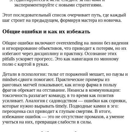
экспериментируйте с новыми стратегиями.
Этот последовательный список очерчивает путь, где каждый
шаг строит на предыдущем, формируя мастера из новичка.
Общие ошибки и как их избежать
Общие ошибки включают overextending на линии без видения
и игнорирование объективов, что приводит к потерям, но их
избегают через дисциплину и практику. Осознание этих
pitfalls ускоряет прогресс. Это как навигация по минному
полю с картой в руках.
Детали в психологии: тильт от поражений мешает, но паузы и
mindset-сдвиги помогают. Практические примеры из
ранговых матчей показывают, как игнор фарма в пользу
фрагов обрекает на отставание. Нюансы в коммуникации:
токсичность разлагает команду, в то время как позитив
усиливает. Аналогия с садоводством — ошибки как сорняки,
которые нужно вырывать timely. Подводные камни в эго:
переоценка сил приводит к глупым смертям. В итоге,
избежание ошибок — это не отсутствие промахов, а умение
учиться на них, превращая слабости в силы.