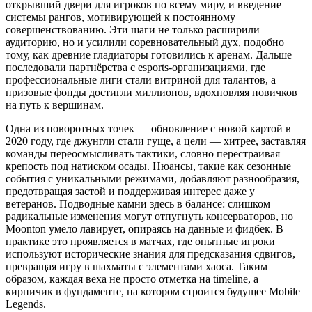
открывший двери для игроков по всему миру, и введение
системы рангов, мотивирующей к постоянному
совершенствованию. Эти шаги не только расширили
аудиторию, но и усилили соревновательный дух, подобно
тому, как древние гладиаторы готовились к аренам. Дальше
последовали партнёрства с esports-организациями, где
профессиональные лиги стали витриной для талантов, а
призовые фонды достигли миллионов, вдохновляя новичков
на путь к вершинам.
Одна из поворотных точек — обновление с новой картой в
2020 году, где джунгли стали гуще, а цели — хитрее, заставляя
команды переосмысливать тактики, словно перестраивая
крепость под натиском осады. Нюансы, такие как сезонные
события с уникальными режимами, добавляют разнообразия,
предотвращая застой и поддерживая интерес даже у
ветеранов. Подводные камни здесь в балансе: слишком
радикальные изменения могут отпугнуть консерваторов, но
Moonton умело лавирует, опираясь на данные и фидбек. В
практике это проявляется в матчах, где опытные игроки
используют исторические знания для предсказания сдвигов,
превращая игру в шахматы с элементами хаоса. Таким
образом, каждая веха не просто отметка на timeline, а
кирпичик в фундаменте, на котором строится будущее Mobile
Legends.