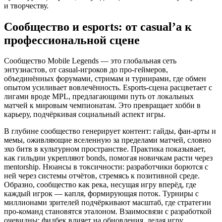
и творчеству.
Сообщество и esports: от casual’а к
профессиональной сцене
Сообщество Mobile Legends — это глобальная сеть
энтузиастов, от casual-игроков до про-геймеров,
объединённых форумами, стримам и турнирами, где обмен
опытом усиливает вовлечённость. Esports-сцена расцветает с
лигами вроде MPL, предлагающими путь от локальных
матчей к мировым чемпионатам. Это превращает хобби в
карьеру, подчёркивая социальный аспект игры.
В глубине сообщество генерирует контент: гайды, фан-арты и
мемы, оживляющие вселенную за пределами матчей, словно
эхо битв в культурном пространстве. Практика показывает,
как гильдии укрепляют bonds, помогая новичкам расти через
mentorship. Нюансы в токсичности: разработчики борются с
ней через системы отчётов, стремясь к позитивной среде.
Образно, сообщество как река, несущая игру вперёд, где
каждый игрок — капля, формирующая поток. Турниры с
миллионами зрителей подчёркивают масштаб, где стратегии
про-команд становятся эталоном. Взаимосвязи с разработкой
очевидны: фидбек влияет на обновления, делая игру